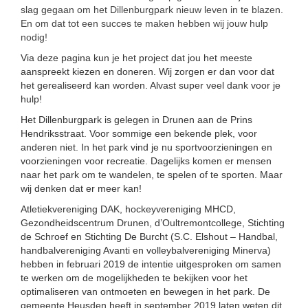
slag gegaan om het Dillenburgpark nieuw leven in te blazen.
En om dat tot een succes te maken hebben wij jouw hulp
nodig!
Via deze pagina kun je het project dat jou het meeste
aanspreekt kiezen en doneren. Wij zorgen er dan voor dat
het gerealiseerd kan worden. Alvast super veel dank voor je
hulp!
Het Dillenburgpark is gelegen in Drunen aan de Prins
Hendriksstraat. Voor sommige een bekende plek, voor
anderen niet. In het park vind je nu sportvoorzieningen en
voorzieningen voor recreatie. Dagelijks komen er mensen
naar het park om te wandelen, te spelen of te sporten. Maar
wij denken dat er meer kan!
Atletiekvereniging DAK, hockeyvereniging MHCD,
Gezondheidscentrum Drunen, d’Oultremontcollege, Stichting
de Schroef en Stichting De Burcht (S.C. Elshout – Handbal,
handbalvereniging Avanti en volleybalvereniging Minerva)
hebben in februari 2019 de intentie uitgesproken om samen
te werken om de mogelijkheden te bekijken voor het
optimaliseren van ontmoeten en bewegen in het park. De
gemeente Heusden heeft in september 2019 laten weten dit